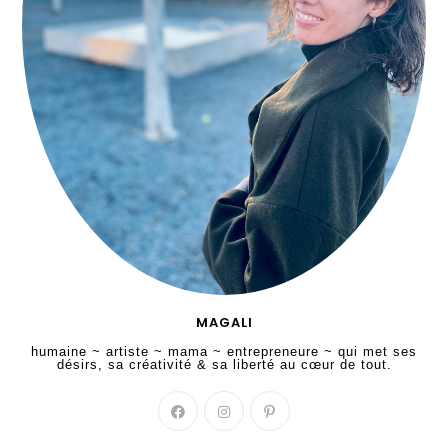
MAGALI
humaine ~ artiste ~ mama ~ entrepreneure ~ qui met ses
désirs, sa créativité & sa liberté au cœur de tout.
S’ouvre
S’ouvre
S’ouvre
dans
dans
dans
un
un
un
nouvel
nouvel
nouvel