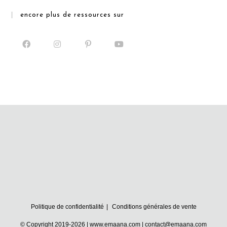
onglet
onglet
onglet
encore plus de ressources sur
S’ouvre
S’ouvre
S’ouvre
S’ouvre
dans
dans
dans
dans
un
un
un
un
nouvel
nouvel
nouvel
nouvel
onglet
onglet
onglet
onglet
Politique de confidentialité
Conditions générales de vente
© Copyright 2019-2026 | www.emaana.com | contact@emaana.com