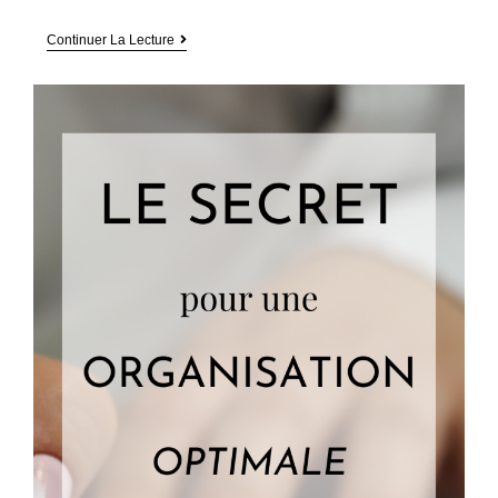
Ces
Continuer La Lecture
Petits
Désirs
Qui
Nous
Ramènent
À
La
Vie