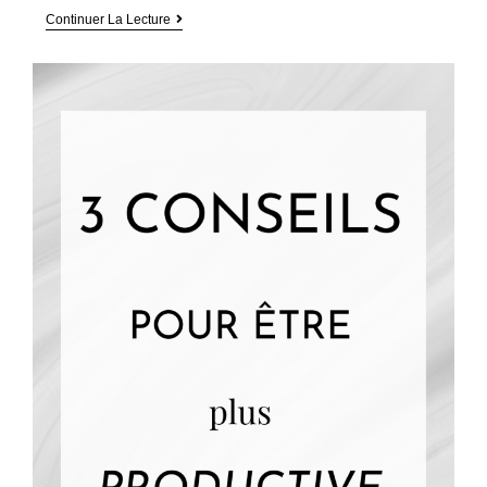
Gérer
Continuer La Lecture
Son
Addiction
À
L’action