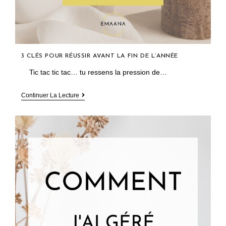
3 CLÉS POUR RÉUSSIR AVANT LA FIN DE L’ANNÉE
Tic tac tic tac… tu ressens la pression de…
3
Continuer La Lecture
Clés
Pour
Réussir
Avant
La
Fin
De
L’année